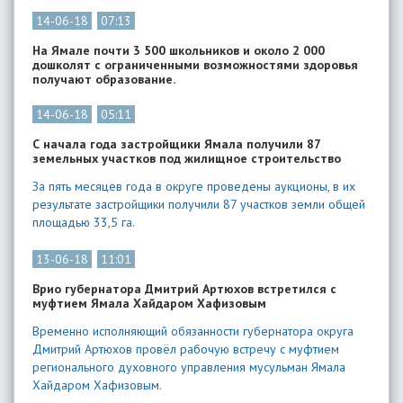
14-06-18
07:13
На Ямале почти 3 500 школьников и около 2 000
дошколят с ограниченными возможностями здоровья
получают образование.
14-06-18
05:11
С начала года застройщики Ямала получили 87
земельных участков под жилищное строительство
За пять месяцев года в округе проведены аукционы, в их
результате застройщики получили 87 участков земли общей
площадью 33,5 га.
13-06-18
11:01
Врио губернатора Дмитрий Артюхов встретился с
муфтием Ямала Хайдаром Хафизовым
Временно исполняющий обязанности губернатора округа
Дмитрий Артюхов провёл рабочую встречу с муфтием
регионального духовного управления мусульман Ямала
Хайдаром Хафизовым.