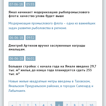
07-06-18
05:55
Ямал начинает модернизацию рыбопромыслового
флота: качество улова будет выше
Модернизация промыслового флота – одна из важнейших
задач развития рыболовства в регионе.
06-06-18
09:32
Дмитрий Артюхов вручил заслуженные награды
ямальцам.
06-06-18
06:01
Большая стройка: с начала года на Ямале введено 29,7
тыс. м² жилья, до конца года планируется сдать 253
тыс. м²
Новые жилые квадратные метры введены в Тазовском,
Ямальском Приуральском районах, в городах Салехард и
Лабытнанги.
«
1
2
3
4
5
6
7
8
9
10