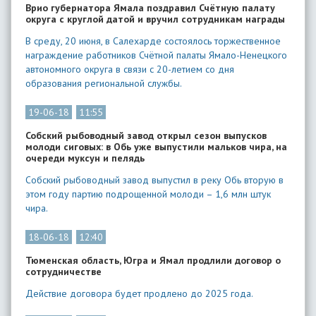
Врио губернатора Ямала поздравил Счётную палату
округа с круглой датой и вручил сотрудникам награды
В среду, 20 июня, в Салехарде состоялось торжественное
награждение работников Счётной палаты Ямало-Ненецкого
автономного округа в связи с 20-летием со дня
образования региональной службы.
19-06-18
11:55
Собский рыбоводный завод открыл сезон выпусков
молоди сиговых: в Обь уже выпустили мальков чира, на
очереди муксун и пелядь
Собский рыбоводный завод выпустил в реку Обь вторую в
этом году партию подрощенной молоди – 1,6 млн штук
чира.
18-06-18
12:40
Тюменская область, Югра и Ямал продлили договор о
сотрудничестве
Действие договора будет продлено до 2025 года.