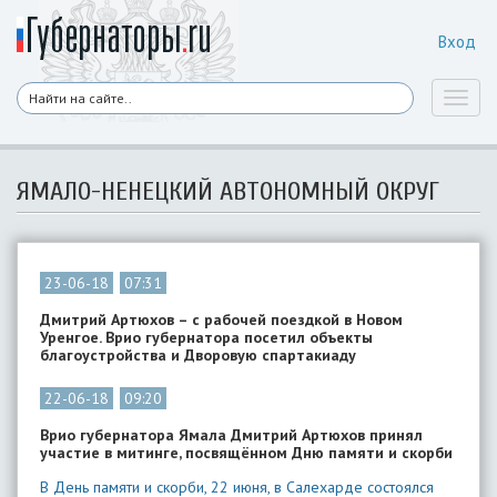
Вход
Toggl
naviga
ЯМАЛО-НЕНЕЦКИЙ АВТОНОМНЫЙ ОКРУГ
23-06-18
07:31
Дмитрий Артюхов – с рабочей поездкой в Новом
Уренгое. Врио губернатора посетил объекты
благоустройства и Дворовую спартакиаду
22-06-18
09:20
Врио губернатора Ямала Дмитрий Артюхов принял
участие в митинге, посвящённом Дню памяти и скорби
В День памяти и скорби, 22 июня, в Салехарде состоялся