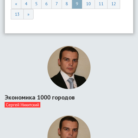
«
4
5
6
7
8
9
10
11
12
13
»
Экономика 1000 городов
Сергей Никитский