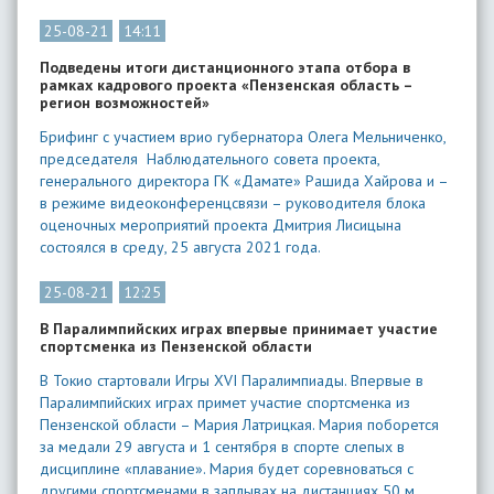
25-08-21
14:11
Подведены итоги дистанционного этапа отбора в
рамках кадрового проекта «Пензенская область –
регион возможностей»
Брифинг с участием врио губернатора Олега Мельниченко,
председателя Наблюдательного совета проекта,
генерального директора ГК «Дамате» Рашида Хайрова и –
в режиме видеоконференцсвязи – руководителя блока
оценочных мероприятий проекта Дмитрия Лисицына
состоялся в среду, 25 августа 2021 года.
25-08-21
12:25
В Паралимпийских играх впервые принимает участие
спортсменка из Пензенской области
В Токио стартовали Игры XVI Паралимпиады. Впервые в
Паралимпийских играх примет участие спортсменка из
Пензенской области – Мария Латрицкая. Мария поборется
за медали 29 августа и 1 сентября в спорте слепых в
дисциплине «плавание». Мария будет соревноваться с
другими спортсменами в заплывах на дистанциях 50 м