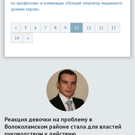
по профессии» в номинации «Лучший оператор машинного
доения коров».
«
5
6
7
8
9
10
11
12
13
14
»
Реакция девочки на проблему в
Волоколамском районе стала для властей
руководством к действию