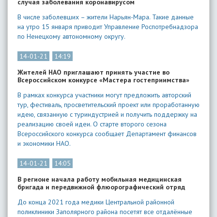
случая заболевания коронавирусом
В числе заболевших – жители Нарьян-Мара. Такие данные
на утро 15 января приводит Управление Роспотребнадзора
по Ненецкому автономному округу.
14-01-21
14:19
​Жителей НАО приглашают принять участие во
Всероссийском конкурсе «Мастера гостеприимства»
В рамках конкурса участники могут предложить авторский
тур, фестиваль, просветительский проект или проработанную
идею, связанную с туриндустрией и получить поддержку на
реализацию своей идеи. О старте второго сезона
Всероссийского конкурса сообщает Департамент финансов
и экономики НАО.
14-01-21
14:05
В регионе начала работу мобильная медицинская
бригада и передвижной флюорографический отряд
До конца 2021 года медики Центральной районной
поликлиники Заполярного района посетят все отдалённые