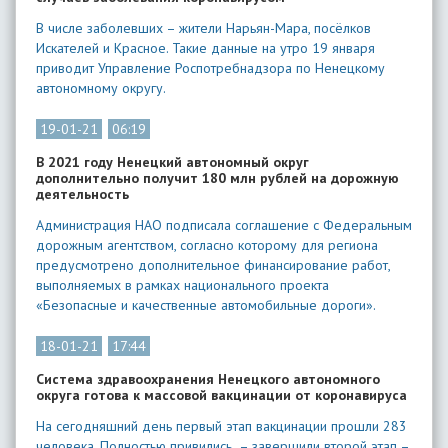
В числе заболевших – жители Нарьян-Мара, посёлков
Искателей и Красное. Такие данные на утро 19 января
приводит Управление Роспотребнадзора по Ненецкому
автономному округу.
19-01-21
06:19
​В 2021 году Ненецкий автономный округ
дополнительно получит 180 млн рублей на дорожную
деятельность
Администрация НАО подписала соглашение с Федеральным
дорожным агентством, согласно которому для региона
предусмотрено дополнительное финансирование работ,
выполняемых в рамках национального проекта
«Безопасные и качественные автомобильные дороги».
18-01-21
17:44
Система здравоохранения Ненецкого автономного
округа готова к массовой вакцинации от коронавируса
На сегодняшний день первый этап вакцинации прошли 283
человека. Полностью привились – завершили второй этап –