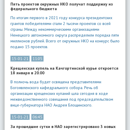
​Пять проектов окружных НКО получат поддержку из
федерального бюджета
По итогам первого в 2021 году конкурса президентских
грантов победителями стали 2 тысячи проектов со всей
страны. Между некоммерческими организациями
Ненецкого автономного округа распределили порядка пяти
миллионов рублей. Всего от окружных НКО на конкурс было
подано 15 проектов.
15-01-21
11:05
​Крещенская купель на Качгортинской курье откроется
18 января в 20.00
В полночь вода будет освящена представителями
Богоявленского кафедрального собора. Речь об
организации крещенских купаний шла сегодня в ходе
межведомственного совещания под председательством
вице-губернатора НАО Андрея Блощинского.
15-01-21
06:45
За прошедшие сутки в НАО зарегистрировано 3 новых