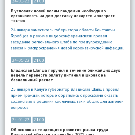
24-01-22
21:00
В условиях новой волны пандемии необходимо
организовать на дом доставку лекарств и экспресс-
тестов
24 января заместитель губернатора области Константин
Горобцов в режиме видеоконференцсвязи провел
заседание регионального штаба по предупреждению
завоза и распространения новой коронавирусной инфекции.
24-01-22
21:00
Владислав Шапша поручил в течение ближайших двух
недель перевести оплату питания в школах на
безналичный расчет
25 января в Калуге губернатор Владислав Шапша провел
прием граждан, которые обратились с просьбами оказать
содействие в решении как личных, так и общих для жителей
вопросов.
24-01-22
21:00
Об основных тенденциях развития рынка труда
Калужской области за декабрь 2021 года