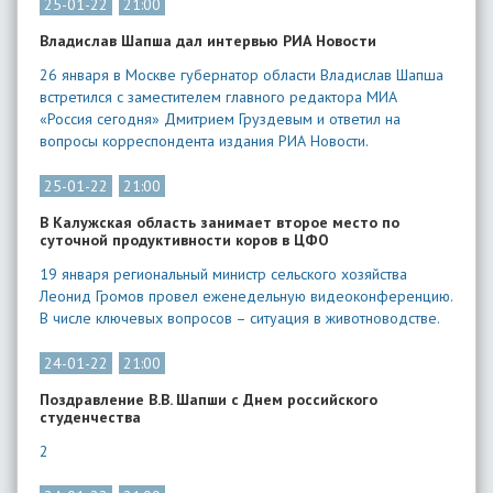
25-01-22
21:00
Владислав Шапша дал интервью РИА Новости
26 января в Москве губернатор области Владислав Шапша
встретился с заместителем главного редактора МИА
«Россия сегодня» Дмитрием Груздевым и ответил на
вопросы корреспондента издания РИА Новости.
25-01-22
21:00
В Калужская область занимает второе место по
суточной продуктивности коров в ЦФО
19 января региональный министр сельского хозяйства
Леонид Громов провел еженедельную видеоконференцию.
В числе ключевых вопросов – ситуация в животноводстве.
24-01-22
21:00
Поздравление В.В. Шапши с Днем российского
студенчества
2