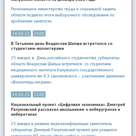
Региональное министерство труда и социальной защиты
области подвело итоги выборочного обследования по
проблемам занятости.
24-01-22
21:00
В Татьянин день Владислав Шапша встретился со
студентами-волонтерами
25 января, в День российского студенчества, губернатор
области Владислав Шапша встретился со студентами
медицинского института Калужского государственного
университета им. К.Э. Циолковского – участниками движения
«Волонтёры-медики».
24-01-22
21:00
Национальный проект «Цифровая экономика». Дмитрий
Разумовский рассказал школьникам о киберугрозах и
кибератаках
25 января в режиме видеоконференции заместитель
губернатор Дмитрий Разумовский провел для учащихся
калужского ИТ-лицея «Урок цифры» на тему: