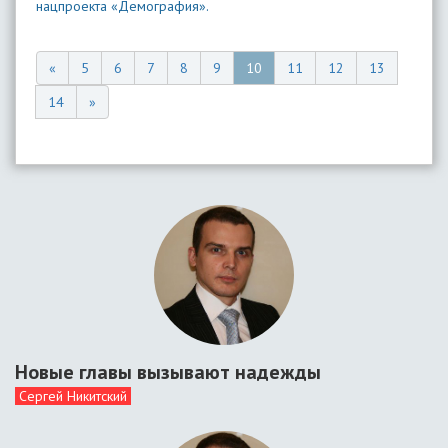
нацпроекта «Демография».
«
5
6
7
8
9
10
11
12
13
14
»
Новые главы вызывают надежды
Сергей Никитский