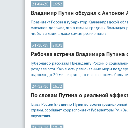
21-04-20
16:52
Владимир Путин обсудил с Антоном 
Президент России и губернатор Калининградской обл
Алиханов доложил, что в калининградских больницах 
чтобы «сгладить даже самые резкие пики».
31-10-19
20:01
Рабочая встреча Владимира Путина 
Губернатор рассказал Президенту России о социально
рождаемости. Какие есть региональные меры поддерж
выросло до 20 миллиардов, то есть на восемь больше
24-12-16
16:22
По словам Путина о реальной эффек
Глава России Владимир Путин во время традиционно
страны, сообщает корреспондент Губернаторы.Ру. «Вы
окружения.
22-12-16
10:38