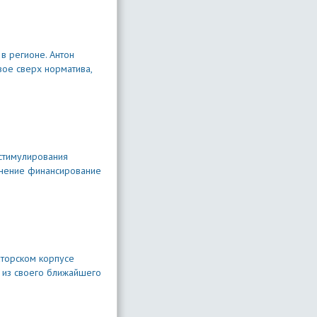
в регионе. Антон
вое сверх норматива,
 стимулирования
анение финансирование
аторском корпусе
й из своего ближайшего