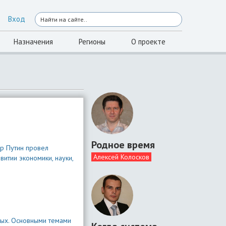
Вход
Назначения
Регионы
О проекте
Родное время
ир Путин провел
Алексей Колосков
итии экономики, науки,
ных. Основными темами