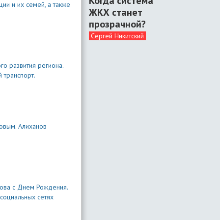
Когда система
ии и их семей, а также
ЖКХ станет
прозрачной?
Сергей Никитский
о развития региона.
 транспорт.
овым. Алиханов
нова с Днем Рождения.
 социальных сетях