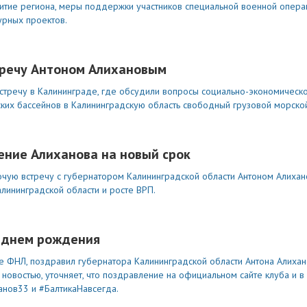
тие региона, меры поддержки участников специальной военной операц
урных проектов.
тречу Антоном Алихановым
тречу в Калининграде, где обсудили вопросы социально-экономическог
ких бассейнов в Калининградскую область свободный грузовой морской
ние Алиханова на новый срок
ую встречу с губернатором Калининградской области Антоном Алихан
лининградской области и росте ВРП.
с днем рождения
ве ФНЛ, поздравил губернатора Калининградской области Антона Алиха
новостью, уточняет, что поздравление на официальном сайте клуба и в
нов33 и #БалтикаНавсегда.