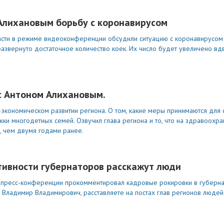
Алихановым борьбу с коронавирусом
асти в режиме видеоконференции обсудили ситуацию с коронавирусом 
развернуто достаточное количество коек. Их число будет увеличено вд
с Антоном Алихановым.
-экономическом развитии региона. О том, какие меры принимаются для
ки многодетных семей. Озвучил глава региона и то, что на здравоохр
, чем двумя годами ранее.
тивности губернаторов расскажут люди
й пресс-конференции прокомментировал кадровые рокировки в губерн
, Владимир Владимирович, расставляете на постах глав регионов люде