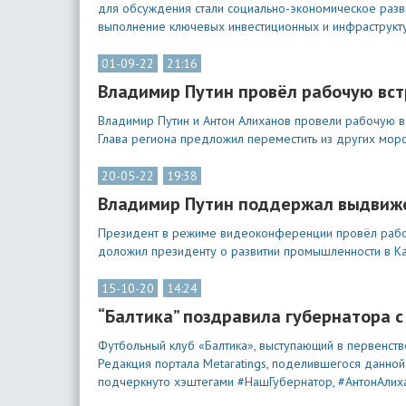
для обсуждения стали социально-экономическое разви
выполнение ключевых инвестиционных и инфраструкт
01-09-22
21:16
Владимир Путин провёл рабочую вс
Владимир Путин и Антон Алиханов провели рабочую вс
Глава региона предложил переместить из других морс
20-05-22
19:38
Владимир Путин поддержал выдвиже
Президент в режиме видеоконференции провёл рабоч
доложил президенту о развитии промышленности в Ка
15-10-20
14:24
“Балтика” поздравила губернатора 
Футбольный клуб «Балтика», выступающий в первенст
Редакция портала Metaratings, поделившегося данной 
подчеркнуто хэштегами #НашГубернатор, #АнтонАлиха