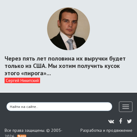
Через пять лет половина их выручки будет
только из США. Мы хотим получить кусок
этого «пирога»...
Сергей Никитский
Toggl
naviga
Все права защищены. © 2005-
Разработка и продвижение
2026