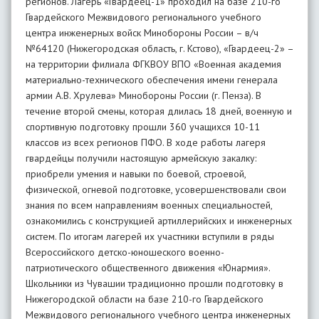
регионов. Лагерь «Гвардеец-1» проходил на базе 210-го
Гвардейского Межвидового регионального учебного
центра инженерных войск Минобороны России – в/ч
№64120 (Нижегородская область, г. Кстово), «Гвардеец-2» –
на территории филиала ФГКВОУ ВПО «Военная академия
материально-технического обеспечения имени генерала
армии А.В. Хрулева» Минобороны России (г. Пенза). В
течение второй смены, которая длилась 18 дней, военную и
спортивную подготовку прошли 360 учащихся 10-11
классов из всех регионов ПФО. В ходе работы лагеря
гвардейцы получили настоящую армейскую закалку:
приобрели умения и навыки по боевой, строевой,
физической, огневой подготовке, усовершенствовали свои
знания по всем направлениям военных специальностей,
ознакомились с конструкцией артиллерийских и инженерных
систем. По итогам лагерей их участники вступили в ряды
Всероссийского детско-юношеского военно-
патриотического общественного движения «Юнармия».
Школьники из Чувашии традиционно прошли подготовку в
Нижегородской области на базе 210-го Гвардейского
Межвидового регионального учебного центра инженерных