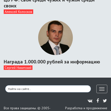
своих
Алексей Колосков
Награда 1.000.000 рублей за информацию
Сергей Никитский
Toggl
naviga
Все права защищены. © 2005-
Разработка и продвижение