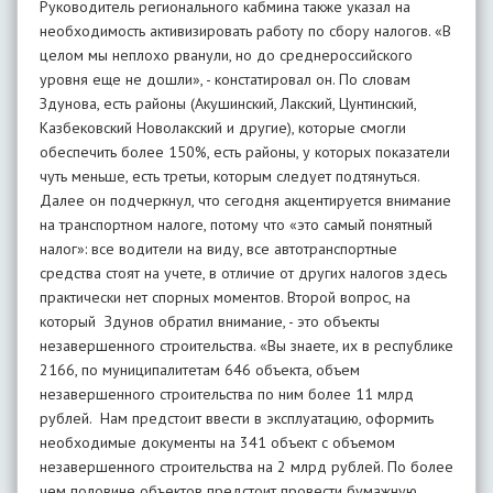
Руководитель регионального кабмина также указал на
необходимость активизировать работу по сбору налогов. «В
целом мы неплохо рванули, но до среднероссийского
уровня еще не дошли», - констатировал он. По словам
Здунова, есть районы (Акушинский, Лакский, Цунтинский,
Казбековский Новолакский и другие), которые смогли
обеспечить более 150%, есть районы, у которых показатели
чуть меньше, есть третьи, которым следует подтянуться.
Далее он подчеркнул, что сегодня акцентируется внимание
на транспортном налоге, потому что «это самый понятный
налог»: все водители на виду, все автотранспортные
средства стоят на учете, в отличие от других налогов здесь
практически нет спорных моментов. Второй вопрос, на
который Здунов обратил внимание, - это объекты
незавершенного строительства. «Вы знаете, их в республике
2166, по муниципалитетам 646 объекта, объем
незавершенного строительства по ним более 11 млрд
рублей. Нам предстоит ввести в эксплуатацию, оформить
необходимые документы на 341 объект с объемом
незавершенного строительства на 2 млрд рублей. По более
чем половине объектов предстоит провести бумажную