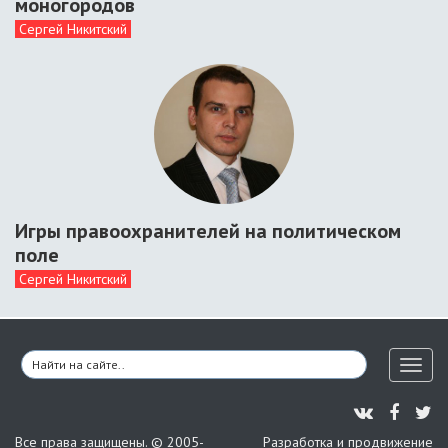
моногородов
Сергей Никитский
Игры правоохранителей на политическом
поле
Сергей Никитский
Toggl
naviga
Все права защищены. © 2005-
Разработка и продвижение