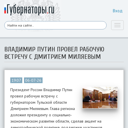
Вход
Toggl
naviga
ВЛАДИМИР ПУТИН ПРОВЕЛ РАБОЧУЮ
ВСТРЕЧУ С ДМИТРИЕМ МИЛЯЕВЫМ
19:07
06-07-26
Президент России Владимир Путин
провел рабочую встречу с
губернатором Тульской области
Дмитрием Миляевым. Глава региона
доложил президенту о социально-
экономическом развитии области, сделав акцент на
демографической политике, поддержке участников