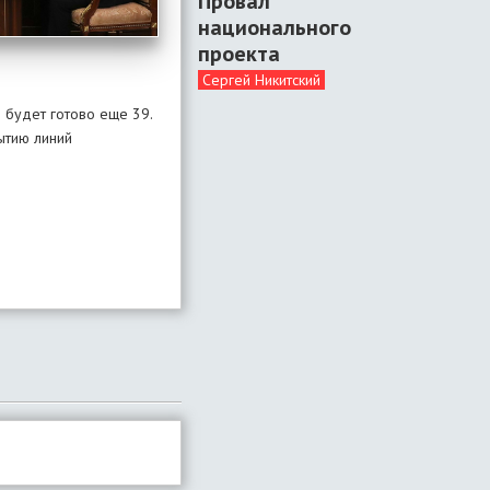
Провал
национального
проекта
Сергей Никитский
 будет готово еще 39.
ытию линий