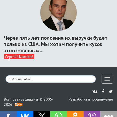
Через пять лет половина их выручки будет
только из США. Мы хотим получить кусок
этого «пирога»...
Сергей Никитский
Toggl
naviga
Все права защищены. © 2005-
Разработка и продвижение
2026