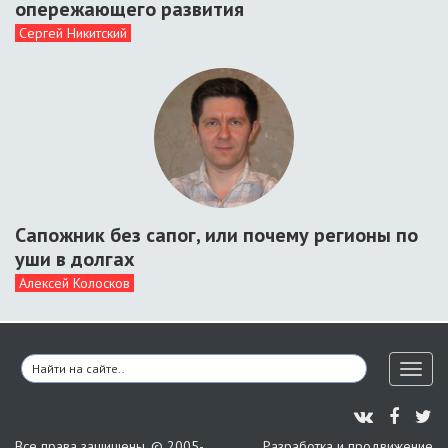
опережающего развития
Сергей Никитский
Сапожник без сапог, или почему регионы по
уши в долгах
Алексей Колосков
Toggl
naviga
Все права защищены. © 2005-
Разработка и продвижение