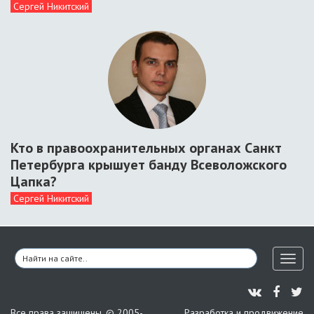
Сергей Никитский
Кто в правоохранительных органах Санкт
Петербурга крышует банду Всеволожского
Цапка?
Сергей Никитский
Toggl
naviga
Все права защищены. © 2005-
Разработка и продвижение