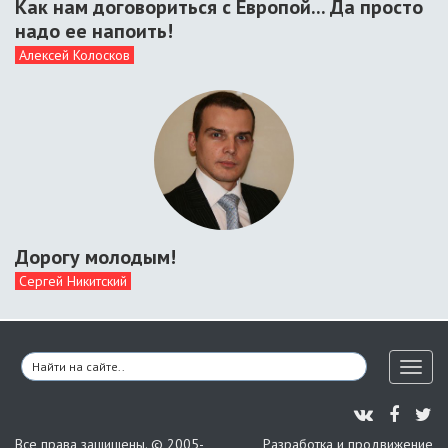
Как нам договориться с Европой... Да просто
надо ее напоить!
Алексей Колосков
Дорогу молодым!
Сергей Никитский
Toggl
naviga
Все права защищены. © 2005-
Разработка и продвижение