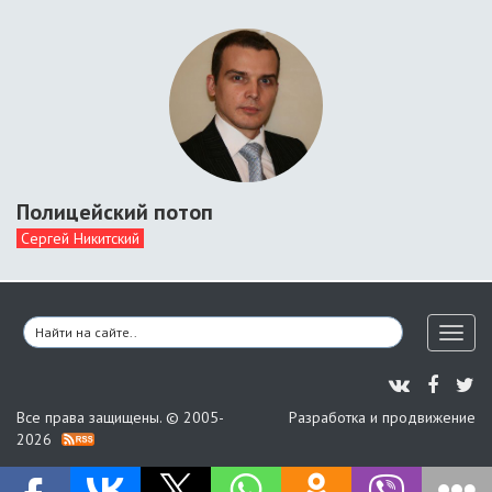
Полицейский потоп
Сергей Никитский
Toggl
naviga
Все права защищены. © 2005-
Разработка и продвижение
2026