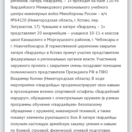
регионов. Лагерь «Гвардеец – 1» проходит на базе 210-го
Гвардейского Межвидового регионального учебного
центра инженерных войск Минобороны России – в/ч
№64120 (Нижегородская область, г. Кстово, пер.
Энтузиастов, 17). Чувашию в лагере «Гвардеец – 1»
представляют 20 юнармейцев – учащихся 10-11-х классов
школ Канашского и Моргаушского районов, г. Чебоксары и
г. Новочебоксарск. В торжественной церемонии закрытия
лагеря «Гвардеец» в Кстово примут участие представители
федеральных и региональных органов власти. Участников
окружного проекта с закрытием смены поздравит помощник
полномочного представителя Президента РФ в ПФО
Владимир Колчин (Нижегородская область). В ходе
мероприятия «гвардейцы» продемонстрируют свои навыки
в прохождении военно-спортивной эстафеты «Гвардейский
маршрут», обращения с огнестрельным оружием (в рамках
программы обучения «гвардейцев» безопасному
обращению с оружием), инженерной техникой, а также
покажут элементы рукопашного боя. В лагере гвардейцы
получили настоящую армейскую закалку: умения и навыки
по боевой, строевой, физической, огневой подготовке,