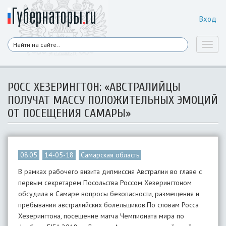
Вход
Toggl
naviga
РОСС ХЕЗЕРИНГТОН: «АВСТРАЛИЙЦЫ
ПОЛУЧАТ МАССУ ПОЛОЖИТЕЛЬНЫХ ЭМОЦИЙ
ОТ ПОСЕЩЕНИЯ САМАРЫ»
08:05
14-05-18
Самарская область
В рамках рабочего визита дипмиссия Австралии во главе с
первым секретарем Посольства Россом Хезерингтоном
обсудила в Самаре вопросы безопасности, размещения и
пребывания австралийских болельщиков.По словам Росса
Хезерингтона, посещение матча Чемпионата мира по