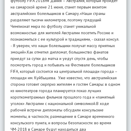
футболу FIFA 2018тм Дания – Австралия, который пройдет
на самарской арене 21 июня, станет первым визитом
австралийских болельщиков в Самару.«Наши страны
разделяют тысячи километров, поэтому грядущий
Чемпионат мира по футболу станет уникальной
возможностью для жителей Австралии посетить Россию и
познакомиться с ее культурой и традициями, - сказал консул.
- Я уверен, что наши болельщики получат массу приятных
эмоций».Как отметил дипломат, большинство фанатов
приедут за сутки до матча и уедут спустя день, чтобы
посмотреть город и побывать на Фестивале болельщиков
FIFA, который состоится на центральной площади города –
площади им. Куйбышева. Уже известно, что австралийская
сторона готовит сюрприз жителям и гостям Самары: в одном
из кинотеатров города планируется показ лучших
короткометражных фильмов прошлого года и «памятный
уголок» Австралии с национальной символикой.В ходе
рабочей встречи дипломаты обсудили консульские
моменты, в частности, размещение в Самаре временного
консульского пункта, и вопросы безопасности: во время
ЧМ-2018 в Самаре будут находиться два