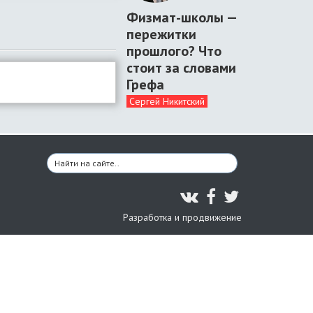
Физмат-школы —
пережитки
прошлого? Что
стоит за словами
Грефа
Сергей Никитский
Разработка и продвижение