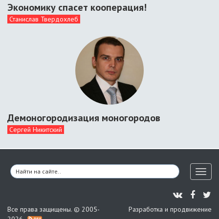
Экономику спасет кооперация!
Станислав Твердохлеб
Демоногородизация моногородов
Сергей Никитский
Toggl
naviga
Все права защищены. © 2005-
Разработка и продвижение