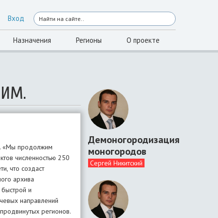
Вход
Назначения
Регионы
О проекте
КИМ.
Демоногородизация
я. «Мы продолжим
моногородов
нктов численностью 250
Сергей Никитский
и, что создаст
ного архива
 быстрой и
ючевых направлений
 продвинутых регионов.