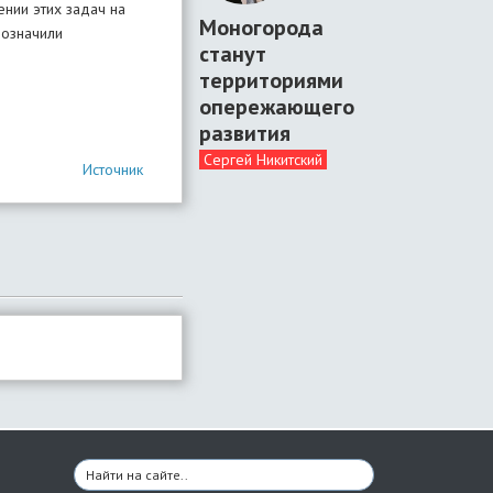
нии этих задач на
Моногорода
бозначили
станут
территориями
опережающего
развития
Сергей Никитский
Источник