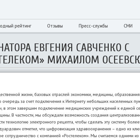
одный рейтинг
Отзывы
Пресс-службы
СМИ
НАТОРА ЕВГЕНИЯ САВЧЕНКО С
ТЕЛЕКОМ» МИХАИЛОМ ОСЕЕВС
ественной жизни, базовых отраслей экономики, медицины, образовани
ю очередь за счет подключения к Интернету небольших населенных пу
и, в этом завершим подключение медицинских учреждений к единой сет
ины. В частности, мы обсуждали возможность создания централизован
и технологию электронного рецепта, чтобы сделать эту систему более
Эдуардович отметил, что цифровизация здравоохранения – одно из кл
ное сотрудничество с компанией «Ростелеком». Мы считаемся одними из