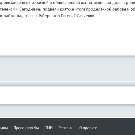
фровизации всех отраслей и общественной жизни, основная доля в реше
стелеком». Сегодня мы подвели краткие итоги проделанной работы и о
 работать», - сказал Губернатор Евгений Савченко.
зывы
Пресс-службы
СМИ
Регионы
О проекте