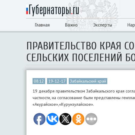
Главная
Важно
Эксперты
Нар
ПРАВИТЕЛЬСТВО КРАЯ С
СЕЛЬСКИХ ПОСЕЛЕНИЙ Б
08:12
19-12-17
Забайкальский край
19 декабря правительством Забайкальского края согл
частности, на согласование были представлены генпла
«Акурайское»,«Курунзулайское».