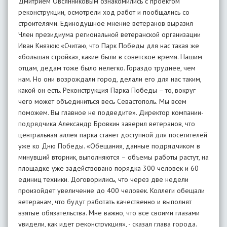
Дмитрием Овсянниковым ознакомились с проектом
реконструкции, осмотрели ход работ и пообщались со
строителями. Единодушное мнение ветеранов выразил
Член президиума региональной ветеранской организации
Иван Князюк: «Считаю, что Парк Победы для нас такая же
«большая стройка», какие были в советское время. Нашим
отцам, дедам тоже было нелегко. Гораздо труднее, чем
нам. Но они возрождали город, делали его для нас таким,
какой он есть. Реконструкция Парка Победы – то, вокруг
чего может объединиться весь Севастополь. Мы всем
поможем. Вы главное не подведите». Директор компании-
подрядчика Александр Бровкин заверил ветеранов, что
центральная аллея парка станет доступной для посетителей
уже ко Дню Победы. «Обещания, данные подрядчиком в
минувший вторник, выполняются – объемы работы растут, на
площадке уже задействовано порядка 300 человек и 60
единиц техники. Договорились, что через две недели
произойдет увеличение до 400 человек. Коллеги обещали
ветеранам, что будут работать качественно и выполнят
взятые обязательства. Мне важно, что все своими глазами
увидели, как идет реконструкция», - сказал глава города.