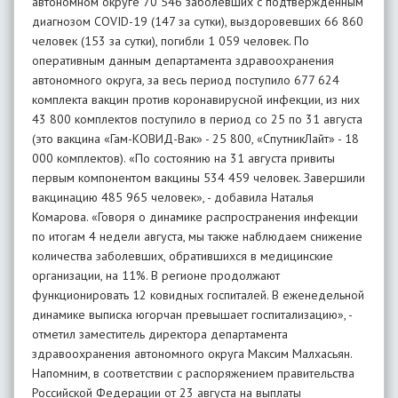
автономном округе 70 546 заболевших с подтвержденным
диагнозом COVID-19 (147 за сутки), выздоровевших 66 860
человек (153 за сутки), погибли 1 059 человек. По
оперативным данным департамента здравоохранения
автономного округа, за весь период поступило 677 624
комплекта вакцин против коронавирусной инфекции, из них
43 800 комплектов поступило в период со 25 по 31 августа
(это вакцина «Гам-КОВИД-Вак» - 25 800, «СпутникЛайт» - 18
000 комплектов). «По состоянию на 31 августа привиты
первым компонентом вакцины 534 459 человек. Завершили
вакцинацию 485 965 человек», - добавила Наталья
Комарова. «Говоря о динамике распространения инфекции
по итогам 4 недели августа, мы также наблюдаем снижение
количества заболевших, обратившихся в медицинские
организации, на 11%. В регионе продолжают
функционировать 12 ковидных госпиталей. В еженедельной
динамике выписка югорчан превышает госпитализацию», -
отметил заместитель директора департамента
здравоохранения автономного округа Максим Малхасьян.
Напомним, в соответствии с распоряжением правительства
Российской Федерации от 23 августа на выплаты