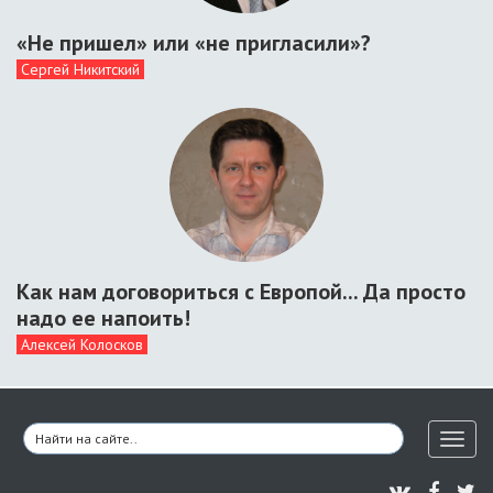
«Не пришел» или «не пригласили»?
Сергей Никитский
Как нам договориться с Европой... Да просто
надо ее напоить!
Алексей Колосков
Toggl
naviga