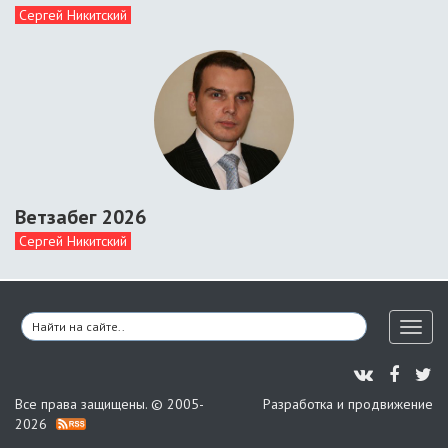
Сергей Никитский
Ветзабег 2026
Сергей Никитский
Toggl
naviga
Все права защищены. © 2005-
Разработка и продвижение
2026