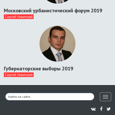
Московский урбанистический форум 2019
Сергей Никитский
Губернаторские выборы 2019
Сергей Никитский
Toggl
naviga