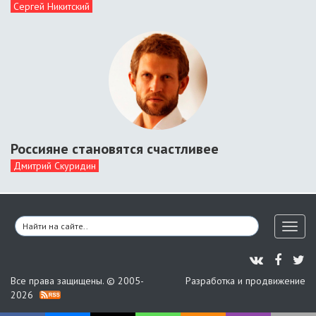
Сергей Никитский
Россияне становятся счастливее
Дмитрий Скуридин
Toggl
naviga
Все права защищены. © 2005-
Разработка и продвижение
2026