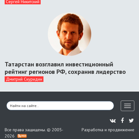
Сергей Никитский
Татарстан возглавил инвестиционный
рейтинг регионов РФ, сохранив лидерство
Дмитрий Скуридин
Toggl
naviga
Все права защищены. © 2005-
Разработка и продвижение
2026