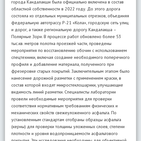
города Кандалакши была официально включена в состав
областной собственности в 2022 году. До этого дорога
состояла из отдельных муниципальных отрезков, объединяя
федеральную автотрассу Р-21 «Кола», городскую сеть улиц
и дорог, а также региональную дорогу Кандалакша –
Полярные Зори. В процессе работ обновлено более 53
тыс.кв. метров полотна проезжей части, проведены
мероприятия по восстановлению обочин с использованием
спецтехники, включая создание необходимого поперечного
профиля и добавление материала, полученного при
фрезеровке старых покрытий. Заключительным этапом было
нанесение дорожной разметки с применением краски, в
состав которой входят микростеклошарики, улучшающие
видимость линий разметки. Специалисты лаборатории
провели необходимые мероприятия для проверки
соответствия нормативным требованиям физических и
механических свойств свежеуложенного асфальта. По
установленным стандартам отобраны образцы асфальта
(керны) для проверки толщины уложенных слоев, степени
плотности и уровня водопроницаемости асфальтового
покрытия. Эти исследования необходимы для объективной