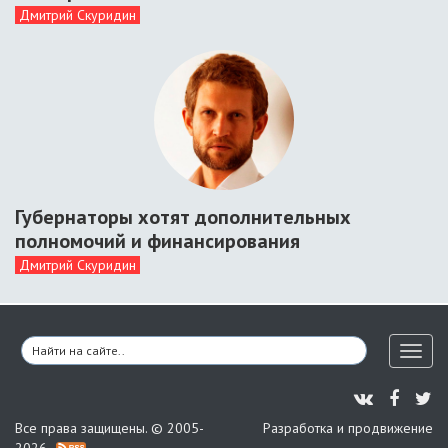
Дмитрий Скуридин
Губернаторы хотят дополнительных
полномочий и финансирования
Дмитрий Скуридин
Toggl
naviga
Все права защищены. © 2005-
Разработка и продвижение