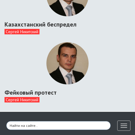
Казахстанский беспредел
Сергей Никитский
Фейковый протест
Сергей Никитский
Toggl
naviga