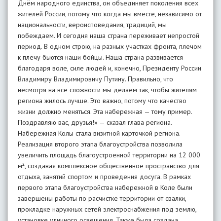
Днём народного единства, он объединяет поколения всех
жителей России, потому что когда мы вместе, независимо от
национальности, вероисповедания, традиций, мы
побеждаем. И сегодня наша страна переживает непростой
период. В одном строю, на разных участках фронта, плечом
к плечу бьются наши бойцы. Наша страна развивается
благодаря воле, силе людей и, конечно, Президенту России
Владимиру Владимировичу Путину. Правильно, что
несмотря на все сложности мы делаем так, чтобы жителям
региона жилось лучше. Это важно, потому что качество
жизни должно меняться. Эта набережная — тому пример.
Поздравляю вас, друзья!» — сказал глава региона.
Набережная Колы стала визитной карточкой региона.
Реализация второго этапа благоустройства позволила
увеличить площадь благоустроенной территории на 12 000
м², создавая комплексное общественное пространство для
отдыха, занятий спортом и проведения досуга. В рамках
первого этапа благоустройства набережной в Коле были
завершены работы по расчистке территории от свалки,
прокладке наружных сетей электроснабжения под землю,
установке уличного освещения. Также была создана