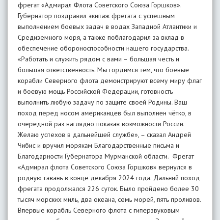
фрегат «Адмирал Флота Советского Союза Горшков».
Губернатор поздравил экипаж фрегата с успешным
выполнением боевых задач в водах Западной Атлантики и
Средиземного моря, а также поблагодарил за вклад в
обеспечение обороноспособности нашего государства.
«Работать и служить рядом с вами – большая честь и
большая ответственность. Мы гордимся тем, что боевые
корабли Северного флота демонстрируют всему миру флаг
и боевую мощь Российской Федерации, готовность
выполнить любую задачу по защите своей Родины. Ваш
поход перед носом американцев был выполнен чётко, в
очередной раз наглядно показав возможности России.
Желаю успехов в дальнейшей службе», – сказал Андрей
Чибис и вручил морякам Благодарственные письма и
Благодарности Губернатора Мурманской области. Фрегат
«Адмирал флота Советского Союза Горшков» вернулся в
родную гавань в конце декабря 2024 года. Дальний поход
фрегата продолжался 226 суток. Было пройдено более 30
тысяч морских миль, два океана, семь морей, пять проливов.
Впервые корабль Северного флота с гиперзвуковым