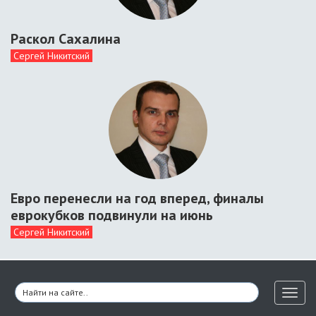
Раскол Сахалина
Сергей Никитский
Евро перенесли на год вперед, финалы
еврокубков подвинули на июнь
Сергей Никитский
Toggl
naviga