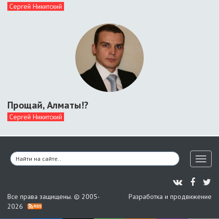
Сергей Никитский
Прощай, Алматы!?
Сергей Никитский
Toggl
naviga
Все права защищены. © 2005-
Разработка и продвижение
2026