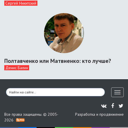
Сергей Никитский
Полтавченко или Матвиенко: кто лучше?
Денис Балин
Toggl
naviga
Все права защищены. © 2005-
Разработка и продвижение
2026