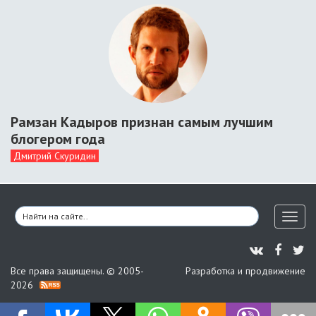
Рамзан Кадыров признан самым лучшим
блогером года
Дмитрий Скуридин
Toggl
naviga
Все права защищены. © 2005-
Разработка и продвижение
2026