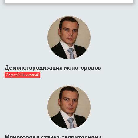
Демоногородизация моногородов
Сергей Никитский
Моногорода станут территориями