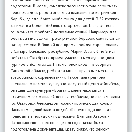
подготовки. В месяц комплекс посещает около семи тысяч
человек. Здесь работают секции плавания, греко-римской
борьбы, дзюдо, бокса, кикбоксинга для детей. В 22 группах
занимается более 360 юных спортсменов. Глава региона
ознакомился с работой нескольких секций. Например, для
ребят, занимающихся греко-римской борьбой, сейчас самый
разгар сезона. В ближайшее время пройдут соревнования
в Самаре, Балаково, республике Марий-Эл, а с 6 по 8 мая
ребята из Октябрьска примут участие в международном
турнире в Волгограде. Пять человек входят в сборную
Самарской области, ребята занимают призовые места на
всероссийских соревнованиях. Также глава региона
внепланово посетил культурно-досуговый центр «Октябрь»,
бывший дом культуры «Волга». Здание находится в
плачевном состоянии. Основная проблема, по словам главы
г.о. Октябрьск Александры Гожей, - протекающая кровля.
Часть помещений залита водой. «Конечно, здание надо
приводить в порядок, - подчеркнул Дмитрий Азаров. -
Насколько мне известно, еще три года назад была
подготовлена документация. Сразу скажу, что ремонт