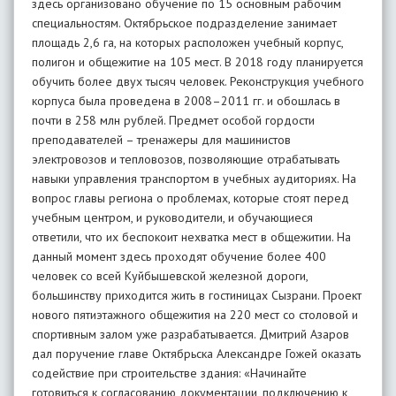
здесь организовано обучение по 15 основным рабочим
специальностям. Октябрьское подразделение занимает
площадь 2,6 га, на которых расположен учебный корпус,
полигон и общежитие на 105 мест. В 2018 году планируется
обучить более двух тысяч человек. Реконструкция учебного
корпуса была проведена в 2008–2011 гг. и обошлась в
почти в 258 млн рублей. Предмет особой гордости
преподавателей – тренажеры для машинистов
электровозов и тепловозов, позволяющие отрабатывать
навыки управления транспортом в учебных аудиториях. На
вопрос главы региона о проблемах, которые стоят перед
учебным центром, и руководители, и обучающиеся
ответили, что их беспокоит нехватка мест в общежитии. На
данный момент здесь проходят обучение более 400
человек со всей Куйбышевской железной дороги,
большинству приходится жить в гостиницах Сызрани. Проект
нового пятиэтажного общежития на 220 мест со столовой и
спортивным залом уже разрабатывается. Дмитрий Азаров
дал поручение главе Октябрьска Александре Гожей оказать
содействие при строительстве здания: «Начинайте
готовиться к согласованию документации, подключению к