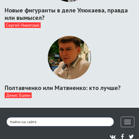
Новые фигуранты в деле Улюкаева, правда
или вымысел?
Сергей Никитский
Полтавченко или Матвиенко: кто лучше?
Денис Балин
Toggl
naviga