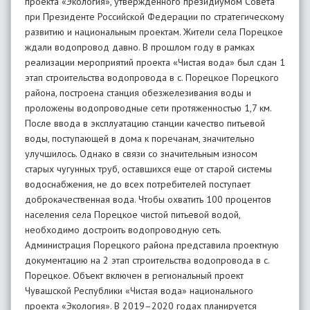
проекта «Экология», утвержденного президиумом Совета
при Президенте Российской Федерации по стратегическому
развитию и национальным проектам. Жители села Порецкое
ждали водопровод давно. В прошлом году в рамках
реализации мероприятий проекта «Чистая вода» был сдан 1
этап строительства водопровода в с. Порецкое Порецкого
района, построена станция обезжелезивания воды и
проложены водопроводные сети протяженностью 1,7 км.
После ввода в эксплуатацию станции качество питьевой
воды, поступающей в дома к поречанам, значительно
улучшилось. Однако в связи со значительным износом
старых чугунных труб, оставшихся еще от старой системы
водоснабжения, не до всех потребителей поступает
доброкачественная вода. Чтобы охватить 100 процентов
населения села Порецкое чистой питьевой водой,
необходимо достроить водопроводную сеть.
Администрация Порецкого района представила проектную
документацию на 2 этап строительства водопровода в с.
Порецкое. Объект включен в региональный проект
Чувашской Республики «Чистая вода» национального
проекта «Экология». В 2019–2020 годах планируется