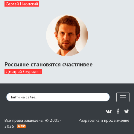
Сергей Никитский
Россияне становятся счастливее
Дмитрий Скуридин
Toggl
naviga
Все права защищены. © 2005-
Разработка и продвижение
2026