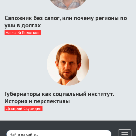
Сапожник без сапог, или почему регионы по
уши в долгах
Алексей Колосков
Губернаторы как социальный институт.
История и перспективы
Дмитрий Скуридин
Toggl