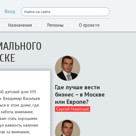
Вход
Назначения
Регионы
О проекте
ИАЛЬНОГО
ЙСКЕ
Где лучше вести
) детский дом VIII
бизнес – в Москве
и. Владимир Васильев
или Европе?
ься в этом доме, где
Сергей Никитский
забота, внимание,
 вам стать хорошими
ул важность наличия
ав за внимание,