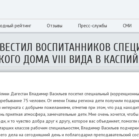
одный рейтинг
Отзывы
Пресс-службы
СМИ
ВЕСТИЛ ВОСПИТАННИКОВ СПЕЦ
КОГО ДОМА VIII ВИДА В КАСПИ
блики Дагестан Владимир Васильев посетил специальный (коррекционный
 пребывание 75 человек. От имени Главы региона дети получили подарк
 интерната с добрыми пожеланиями, отметив при этом, что рад находит
нь приятная атмосфера, замечательные дети. Мне очень хочется, чтобы 
и, и то чувство добра друг к другу, которое вас объединяет, помогли
старших классов рабочим специальностям, Владимир Васильев подчеркн
его дела на сегодняшний день и поблагодарил преподавательский сост