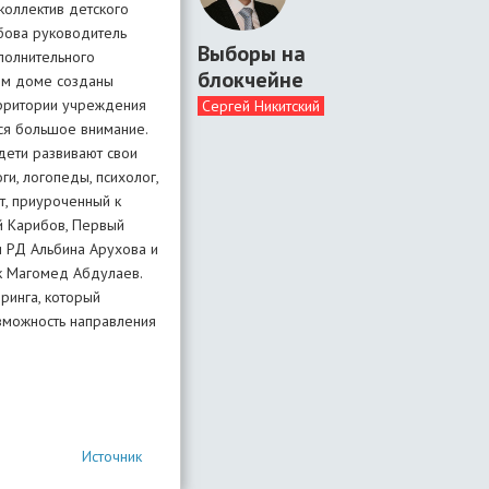
коллектив детского
бова руководитель
Выборы на
полнительного
блокчейне
ком доме созданы
ерритории учреждения
Сергей Никитский
ся большое внимание.
дети развивают свои
и, логопеды, психолог,
т, приуроченный к
й Карибов, Первый
и РД Альбина Арухова и
ск Магомед Абдулаев.
ринга, который
зможность направления
Источник