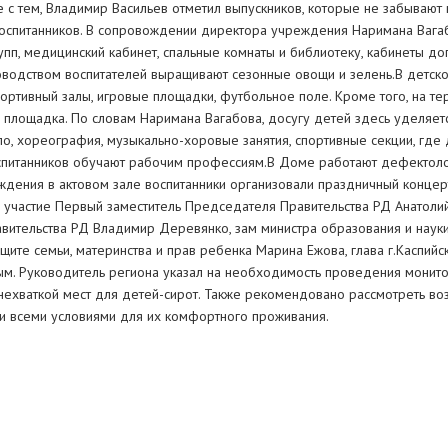
 с тем, Владимир Васильев отметил выпускников, которые не забывают 
оспитанников. В сопровождении директора учреждения Наримана Вага
пп, медицинский кабинет, спальные комнаты и библиотеку, кабинеты до
ководством воспитателей выращивают сезонные овощи и зелень.В детс
портивный залы, игровые площадки, футбольное поле. Кроме того, на т
 площадка. По словам Наримана Вагабова, досугу детей здесь уделяет
о, хореография, музыкально-хоровые занятия, спортивные секции, где 
оспитанников обучают рабочим профессиям.В Доме работают дефектолог
ждения в актовом зале воспитанники организовали праздничный концер
и участие Первый заместитель Председателя Правительства РД Анатоли
авительства РД Владимир Деревянко, зам министра образования и наук
щите семьи, материнства и прав ребенка Марина Ежова, глава г.Каспий
ым. Руководитель региона указал на необходимость проведения монито
нехваткой мест для детей-сирот. Также рекомендовано рассмотреть во
 и всеми условиями для их комфортного проживания.