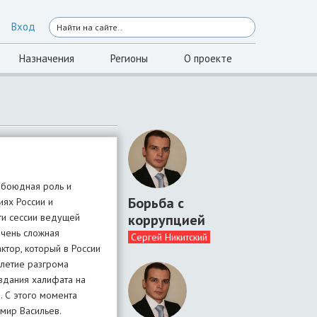
Вход
Назначения
Регионы
О проекте
 обоюдная роль и
Борьба с
иях России и
коррупцией
ги сессии ведущей
очень сложная
Сергей Никитский
актор, который в России
-летие разгрома
здания халифата на
. С этого момента
имир Васильев.