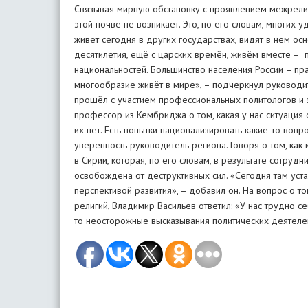
Связывая мирную обстановку с проявлением межрелиги
этой почве не возникает. Это, по его словам, многих 
живёт сегодня в других государствах, видят в нём ос
десятилетия, ещё с царских времён, живём вместе – 
национальностей. Большинство населения России – пра
многообразие живёт в мире», – подчеркнул руководит
прошёл с участием профессиональных политологов и 
профессор из Кембриджа о том, какая у нас ситуация 
их нет. Есть попытки национализировать какие-то вопр
уверенность руководитель региона. Говоря о том, как
в Сирии, которая, по его словам, в результате сотру
освобождена от деструктивных сил. «Сегодня там уста
перспективой развития», – добавил он. На вопрос о т
религий, Владимир Васильев ответил: «У нас трудно 
то неосторожные высказывания политических деяте