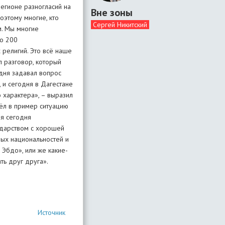
егионе разногласий на
Вне зоны
оэтому многие, кто
Сергей Никитский
м. Мы многие
ло 200
 религий. Это всё наше
л разговор, который
дня задавал вопрос
 и сегодня в Дагестане
о характера», – выразил
вёл в пример ситуацию
ия сегодня
сударством с хорошей
ных национальностей и
 Эбдо», или же какие-
уважать друг друга».
Источник