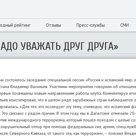
одный рейтинг
Отзывы
Пресс-службы
СМИ
АДО УВАЖАТЬ ДРУГ ДРУГА»
чи состоялось заседание специальной сессии «Россия и исламский мир:
естана Владимир Васильев. Участники мероприятия говорили об отношен
первые посвящены новым направлениям работы клуба. Комментируя ито
льев констатировал, что в целом ряде зарубежных стран наблюдается 
ировалась. «Для тех, кто исследует эту тему, очевидно, что исламский ф
я. Это связано с рядом причин. В этом году мы в Дагестане отмечали 20
тив международного терроризма, который пошёл походом с целью со
сокрушительный отпор при помощи федеральных сил, армии, спецслужб
сле Северного Кавказа, от такого зла, как терроризм», – пояснил Влад