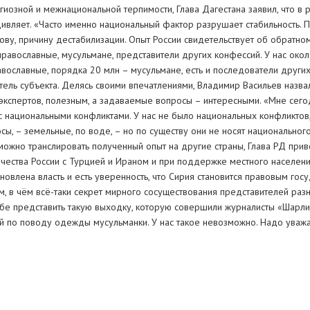
озной и межнациональной терпимости, Глава Дагестана заявил, что в р
удивляет. «Часто именно национальный фактор разрушает стабильность. П
нову, причину дестабилизации. Опыт России свидетельствует об обратно
православные, мусульмане, представители других конфессий. У нас око
вославные, порядка 20 млн – мусульмане, есть и последователи других
ель субъекта. Делясь своими впечатлениями, Владимир Васильев назва
экспертов, полезным, а задаваемые вопросы – интересными. «Мне сего
с национальными конфликтами. У нас не было национальных конфликтов,
осы, – земельные, по воде, – но по существу они не носят национальног
 можно транслировать полученный опыт на другие страны, Глава РД при
дничества России с Турцией и Ираном и при поддержке местного населен
новлена власть и есть уверенность, что Сирия становится правовым го
ом, в чём всё-таки секрет мирного сосуществования представителей раз
себе представить такую выходку, которую совершили журналисты «Шарли
лей по поводу одежды мусульманки. У нас такое невозможно. Надо 