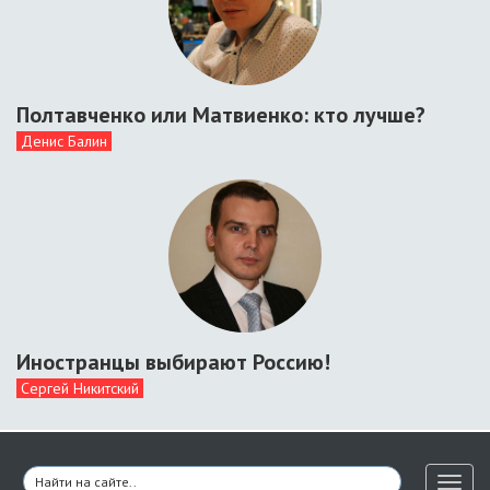
Полтавченко или Матвиенко: кто лучше?
Денис Балин
Иностранцы выбирают Россию!
Сергей Никитский
Toggl