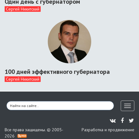
Один день с губернатором
Сергей Никитский
100 дней эффективного губернатора
Сергей Никитский
Toggl
naviga
Все права защищены. © 2005-
Разработка и продвижение
2026