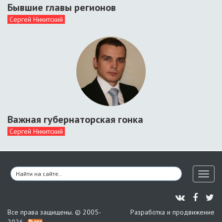
Бывшие главы регионов
Сергей Никитский
Важная губернаторская гонка
Сергей Никитский
Toggl
naviga
Все права защищены. © 2005-
Разработка и продвижение