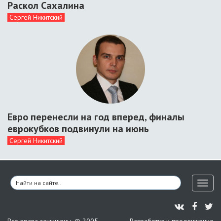
Раскол Сахалина
Сергей Никитский
Евро перенесли на год вперед, финалы
еврокубков подвинули на июнь
Сергей Никитский
Toggl
naviga