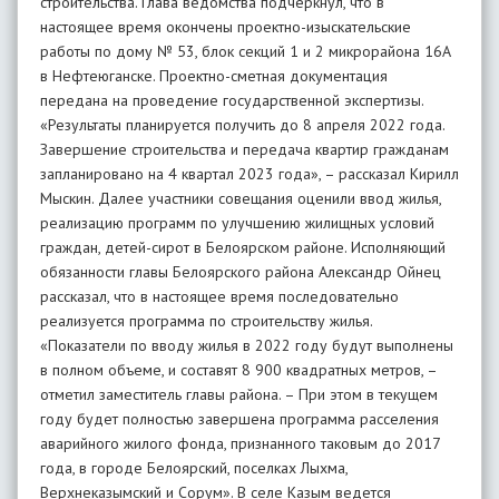
строительства. Глава ведомства подчеркнул, что в
настоящее время окончены проектно-изыскательские
работы по дому № 53, блок секций 1 и 2 микрорайона 16А
в Нефтеюганске. Проектно-сметная документация
передана на проведение государственной экспертизы.
«Результаты планируется получить до 8 апреля 2022 года.
Завершение строительства и передача квартир гражданам
запланировано на 4 квартал 2023 года», – рассказал Кирилл
Мыскин. Далее участники совещания оценили ввод жилья,
реализацию программ по улучшению жилищных условий
граждан, детей-сирот в Белоярском районе. Исполняющий
обязанности главы Белоярского района Александр Ойнец
рассказал, что в настоящее время последовательно
реализуется программа по строительству жилья.
«Показатели по вводу жилья в 2022 году будут выполнены
в полном объеме, и составят 8 900 квадратных метров, –
отметил заместитель главы района. – При этом в текущем
году будет полностью завершена программа расселения
аварийного жилого фонда, признанного таковым до 2017
года, в городе Белоярский, поселках Лыхма,
Верхнеказымский и Сорум». В селе Казым ведется