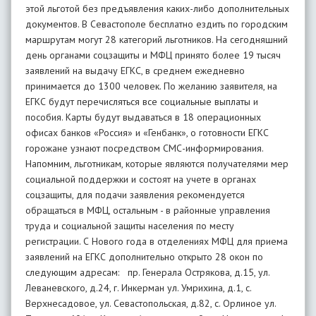
этой льготой без предъявления каких-либо дополнительных
документов. В Севастополе бесплатно ездить по городским
маршрутам могут 28 категорий льготников. На сегодняшний
день органами соцзащиты и МФЦ принято более 19 тысяч
заявлений на выдачу ЕГКС, в среднем ежедневно
принимается до 1300 человек. По желанию заявителя, на
ЕГКС будут перечисляться все социальные выплаты и
пособия. Карты будут выдаваться в 18 операционных
офисах банков «Россия» и «Генбанк», о готовности ЕГКС
горожане узнают посредством СМС-информирования.
Напомним, льготникам, которые являются получателями мер
социальной поддержки и состоят на учете в органах
соцзащиты, для подачи заявления рекомендуется
обращаться в МФЦ, остальным - в районные управления
труда и социальной защиты населения по месту
регистрации. С Нового года в отделениях МФЦ для приема
заявлений на ЕГКС дополнительно открыто 28 окон по
следующим адресам: пр. Генерала Острякова, д.15, ул.
Леваневского, д.24, г. Инкерман ул. Умрихина, д.1, с.
Верхнесадовое, ул. Севастопольская, д.82, с. Орлиное ул.