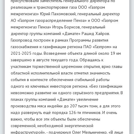
присутствовали заместитель генерального директора по
реализации и транспортировке газа ООО «Газпром
межрегионгаз» Юрий Пахомовский, генеральный директор
АО «Газпром газораспределение Пенза» и ООО «Газпром
межрегионгаз Пенза» Игорь Борисов, генеральный
директор группы компаний «Дамате» Рашид Хайров.
Газопровод построен в рамках Программы развития
газоснабжения и газификации региона ПАО «Газпром» на
2021-2025 годы. Возведение объекта длиной около 19 км
завершено в августе текущего года. Обращаясь к
участникам торжественной церемонии открытия, врио главы
областной исполнительной власти отметил значимость
события в контексте обеспечения стабильной работы
одного из ключевых инвесторов региона. «Без газификации
невозможно развитие ни одного серьёзного предприятия. В
планах группы компаний «Дамате» увеличение
производства мяса индейки до 207 тысяч тонн, а для этого
надо развернуть ещё порядка 126-ти птичников. И очень
важно, чтобы все эти объекты были обеспечены
современной, необходимой энергетической
инфраструктурой», - подчеркнул Олег Мельниченко. «В лице