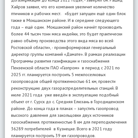
догазификации до конца 2022 года», - заверил он. Рашид
Хайров заявил, что его компания увеличит количество
птичников и рабочих мест. «Будет запущен ещё один блок
также в Мокшанском районе. И в середине следующего
года – ещё один. Мокшанский район начнёт производить
более 44 тысяч тонн мяса индейки, это будет практически
равно объёму производства этого вида мяса во всей
Ростовской области», - проинформировал генеральный
директор группы компаний «Дамате». В рамках реализации
Программы развития газификации и газоснабжения
Пензенской области ПАО «Газпром» в период с 2021 по
2025 гг. планируется построить 5 межпоселковых
газопроводов общей протяженностью 61 км, провести
реконструкцию двух газораспределительных станций. В
июле 2021 года уже введён в эксплуатацию подобный
объект от г. Сурск до с. Средняя Елюзань в Городищенском
районе. До конца года в планах – запустить газопровод
высокого давления для закольцовки двух источников
газоснабжения. протяженностью 8 км для переподключения
36289 потребителей в Кузнецке. Всего в 2021 году
планируется построить 39 км газопроводов.