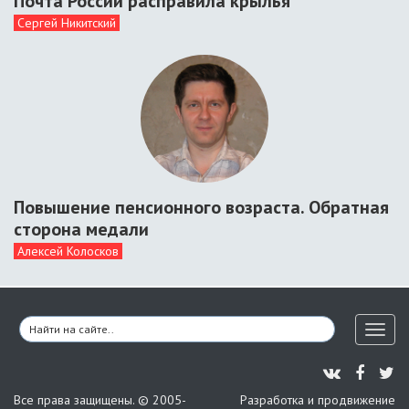
Почта России расправила крылья
Сергей Никитский
Повышение пенсионного возраста. Обратная
сторона медали
Алексей Колосков
Toggl
naviga
Все права защищены. © 2005-
Разработка и продвижение